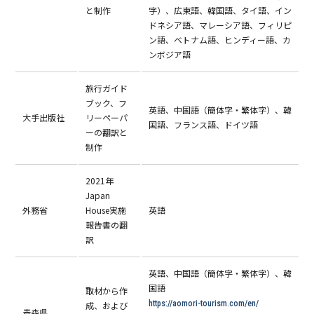
と制作
字）、広東語、韓国語、タイ語、イン
ドネシア語、マレーシア語、フィリピ
ン語、ベトナム語、ヒンディー語、カ
ンボジア語
旅行ガイド
ブック、フ
英語、中国語（簡体字・繁体字）、韓
大手出版社
リーペーパ
国語、フランス語、ドイツ語
ーの翻訳と
制作
2021年
Japan
外務省
House実施
英語
報告書の翻
訳
英語、中国語（簡体字・繁体字）、韓
国語
取材から作
https://aomori-tourism.com/en/
成、および
青森県