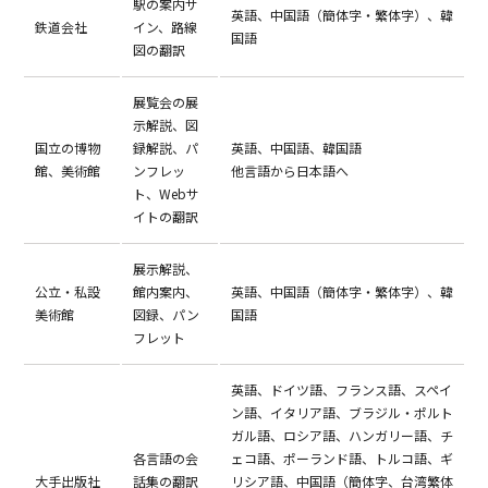
駅の案内サ
英語、中国語（簡体字・繁体字）、韓
鉄道会社
イン、路線
国語
図の翻訳
展覧会の展
示解説、図
国立の博物
録解説、パ
英語、中国語、韓国語
館、美術館
ンフレッ
他言語から日本語へ
ト、Webサ
イトの翻訳
展示解説、
公立・私設
館内案内、
英語、中国語（簡体字・繁体字）、韓
美術館
図録、パン
国語
フレット
英語、ドイツ語、フランス語、スペイ
ン語、イタリア語、ブラジル・ポルト
ガル語、ロシア語、ハンガリー語、チ
各言語の会
ェコ語、ポーランド語、トルコ語、ギ
大手出版社
話集の翻訳
リシア語、中国語（簡体字、台湾繁体