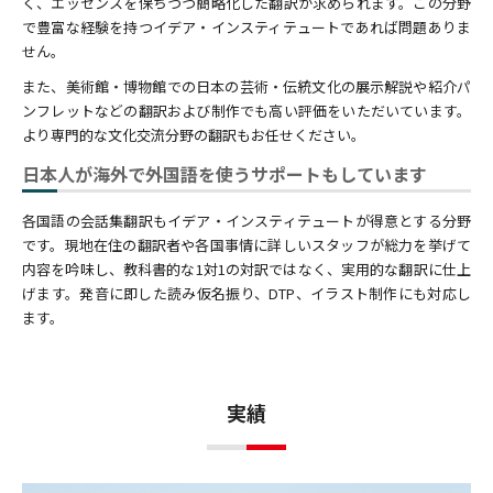
く、エッセンスを保ちつつ簡略化した翻訳が求められます。この分野
で豊富な経験を持つイデア・インスティテュートであれば問題ありま
せん。
また、美術館・博物館での日本の芸術・伝統文化の展示解説や紹介パ
ンフレットなどの翻訳および制作でも高い評価をいただいています。
より専門的な文化交流分野の翻訳もお任せください。
日本人が海外で外国語を使うサポートもしています
各国語の会話集翻訳もイデア・インスティテュートが得意とする分野
です。現地在住の翻訳者や各国事情に詳しいスタッフが総力を挙げて
内容を吟味し、教科書的な1対1の対訳ではなく、実用的な翻訳に仕上
げます。発音に即した読み仮名振り、DTP、イラスト制作にも対応し
ます。
実績